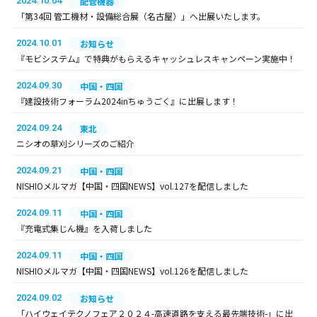
2024.10.04
配管機器
「第34回 管工機材・設備総合展（名古屋）」へ出展いたします。
2024.10.01
お知らせ
『モビシステム』で特典がもらえるキャッシュレスキャンペーン実施中！
2024.09.30
中国・四国
『建設技術フォーラム2024inちゅうごく』に出展します！
2024.09.24
東北
ニシオの草刈シリーズのご紹介
2024.09.21
中国・四国
NISHIOメルマガ【中国・四国NEWS】vol.127を配信しました
2024.09.11
中国・四国
『充電式集じん機』を入荷しました
2024.09.11
中国・四国
NISHIOメルマガ【中国・四国NEWS】vol.126を配信しました
2024.09.02
お知らせ
「ハイウェイテクノフェア２０２４-高速道路を支える最先端技術-」に出