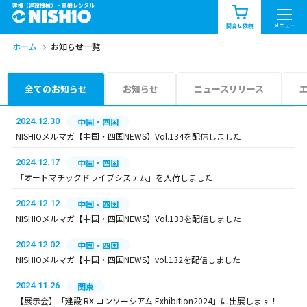
建機（建設機械）・重機レンタル
商品一覧
お知らせ一覧
メニュー
問合せ依頼
ホーム
お知らせ一覧
問合せ依頼リスト
お問合せ
エリア情報を見る
全てのお知らせ
お知らせ
ニュースリリース
北海道
東北
関東
2024.12.30
中国・四国
NISHIOメルマガ【中国・四国NEWS】Vol.134を配信しました
中部
関西
中国・四国
2024.12.17
中国・四国
「オートマチックドライブシステム」を入荷しました
九州・沖縄（外部）
2024.12.12
中国・四国
NISHIOメルマガ【中国・四国NEWS】Vol.133を配信しました
2024.12.02
中国・四国
NISHIOメルマガ【中国・四国NEWS】vol.132を配信しました
2024.11.26
関東
【展示会】「建設 RX コンソーシアム Exhibition2024」に出展します！