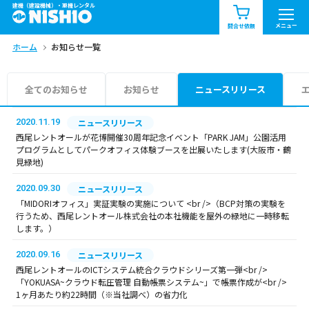
建機（建設機械）・重機レンタル
商品一覧
お知らせ一覧
メニュー
問合せ依頼
ホーム
お知らせ一覧
問合せ依頼リスト
お問合せ
エリア情報を見る
全てのお知らせ
お知らせ
ニュースリリース
北海道
東北
関東
2020.11.19
ニュースリリース
西尾レントオールが花博開催30周年記念イベント「PARK JAM」公園活用
プログラムとしてパークオフィス体験ブースを出展いたします(大阪市・鶴
中部
関西
中国・四国
見緑地)
2020.09.30
ニュースリリース
九州・沖縄（外部）
「MIDORIオフィス」実証実験の実施について <br />（BCP対策の実験を
行うため、西尾レントオール株式会社の本社機能を屋外の緑地に一時移転
します。）
2020.09.16
ニュースリリース
西尾レントオールのICTシステム統合クラウドシリーズ第一弾<br />
「YOKUASA~クラウド転圧管理 自動帳票システム~」で帳票作成が<br />
1ヶ月あたり約22時間（※当社調べ）の省力化