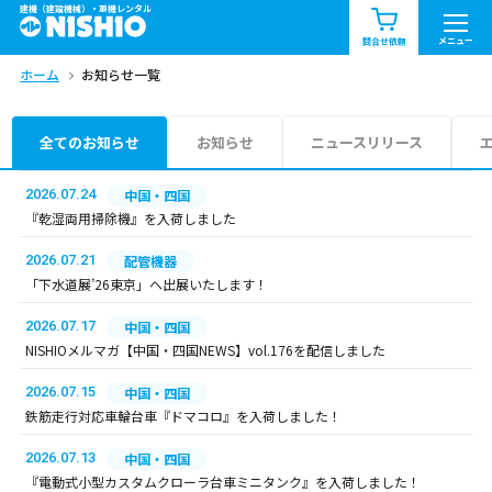
建機（建設機械）・重機レンタル
商品一覧
お知らせ一覧
メニュー
問合せ依頼
ホーム
お知らせ一覧
問合せ依頼リスト
お問合せ
エリア情報を見る
全てのお知らせ
お知らせ
ニュースリリース
北海道
東北
関東
2026.07.24
中国・四国
『乾湿両用掃除機』を入荷しました
中部
関西
中国・四国
2026.07.21
配管機器
「下水道展’26東京」へ出展いたします！
九州・沖縄（外部）
2026.07.17
中国・四国
NISHIOメルマガ【中国・四国NEWS】vol.176を配信しました
2026.07.15
中国・四国
鉄筋走行対応車輪台車『ドマコロ』を入荷しました！
2026.07.13
中国・四国
『電動式小型カスタムクローラ台車ミニタンク』を入荷しました！