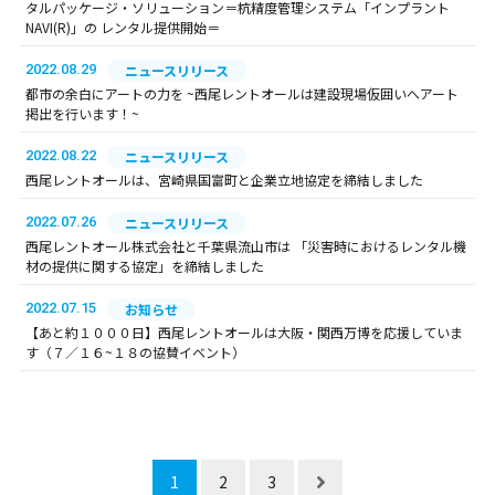
タルパッケージ・ソリューション＝杭精度管理システム「インプラント
NAVI(R)」の レンタル提供開始＝
2022.08.29
ニュースリリース
都市の余白にアートの力を ~西尾レントオールは建設現場仮囲いへアート
掲出を行います！~
2022.08.22
ニュースリリース
西尾レントオールは、宮崎県国富町と企業立地協定を締結しました
2022.07.26
ニュースリリース
西尾レントオール株式会社と千葉県流山市は 「災害時におけるレンタル機
材の提供に関する協定」を締結しました
2022.07.15
お知らせ
【あと約１０００日】西尾レントオールは大阪・関西万博を応援していま
す（７／１６~１８の協賛イベント）
1
2
3