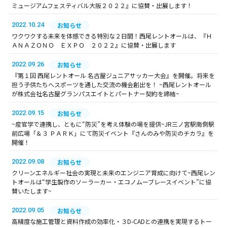
ミュージアムフェスティバル大阪２０２２』に協賛・出展します！
2022.10.24
お知らせ
ワクワクする未来を体感できる特別な２日間！西尾レントオールは、『Ｈ
ＡＮＡＺＯＮＯ ＥＸＰＯ ２０２２』に協賛・出展します
2022.09.26
お知らせ
『第１回 西尾レントオール 名古屋ジュニアサッカー大会』を開催。将来を
担う子供たちへスポーツを通した交流の機会創出を！ ~西尾レントオール
が株式会社名古屋グランパスエイトとパートナー契約を締結~
2022.09.15
お知らせ
~産官学で連携し、ともに“防災”を考え体験の場を提供~JR三ノ宮駅南側駅
前広場「＆３ ＰＡＲＫ」にて防災イベント『さんのみや防災のチカラ』を
開催！
2022.09.08
お知らせ
クリーンエネルギー社会の実現と未来のエンジニア育成に向けて~西尾レン
トオールは“学生製作のソーラーカー・エコノムーブレースイベント”に協
賛いたします~
2022.09.05
お知らせ
高精度な施工管理と資料作成の効率化・３D-CADとの連携を実現するトー