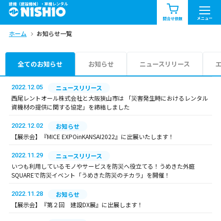
建機（建設機械）・重機レンタル
商品一覧
お知らせ一覧
メニュー
問合せ依頼
ホーム
お知らせ一覧
問合せ依頼リスト
お問合せ
エリア情報を見る
全てのお知らせ
お知らせ
ニュースリリース
北海道
東北
関東
2022.12.05
ニュースリリース
西尾レントオール株式会社と大阪狭山市は 「災害発生時におけるレンタル
資機材の提供に関する協定」を締結しました
中部
関西
中国・四国
2022.12.02
お知らせ
九州・沖縄（外部）
【展示会】『MICE EXPOinKANSAI2022』に出展いたします！
2022.11.29
ニュースリリース
いつも利用しているモノやサービスを防災へ役立てる！うめきた外庭
SQUAREで防災イベント「うめきた防災のチカラ」を開催！
2022.11.28
お知らせ
【展示会】『第２回 建設DX展』に出展します！