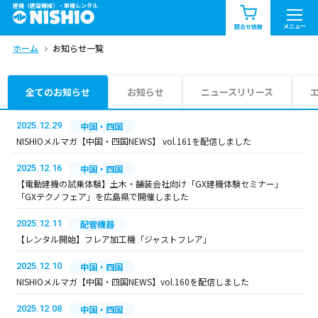
建機（建設機械）・重機レンタル
商品一覧
お知らせ一覧
メニュー
問合せ依頼
ホーム
お知らせ一覧
問合せ依頼リスト
お問合せ
エリア情報を見る
全てのお知らせ
お知らせ
ニュースリリース
北海道
東北
関東
2025.12.29
中国・四国
NISHIOメルマガ【中国・四国NEWS】 vol.161を配信しました
中部
関西
中国・四国
2025.12.16
中国・四国
【電動建機の試乗体験】土木・舗装会社向け「GX建機体験セミナー」
九州・沖縄（外部）
「GXテクノフェア」を広島県で開催しました
2025.12.11
配管機器
【レンタル開始】フレア加工機「ジャストフレア」
2025.12.10
中国・四国
NISHIOメルマガ【中国・四国NEWS】vol.160を配信しました
2025.12.08
中国・四国