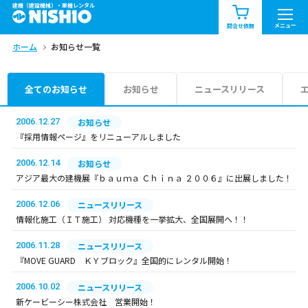
建機（建設機械）・重機レンタル
商品一覧
お知らせ一覧
メニュー
問合せ依頼
ホーム
お知らせ一覧
問合せ依頼リスト
お問合せ
エリア情報を見る
全てのお知らせ
お知らせ
ニュースリリース
北海道
東北
関東
2006.12.27
お知らせ
『採用情報ページ』をリニューアルしました
中部
関西
中国・四国
2006.12.14
お知らせ
アジア最大の建機展『ｂａｕｍａ Ｃｈｉｎａ ２００６』に出展しました！
九州・沖縄（外部）
2006.12.06
ニュースリリース
情報化施工（ＩＴ施工） 対応機種を一挙拡大、全国展開へ！！
2006.11.28
ニュースリリース
『MOVE GUARD ＫＹブロック』全国的にレンタル開始！
2006.10.02
ニュースリリース
新ケービーシー株式会社 営業開始！