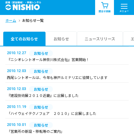
建機（建設機械）・重機レンタル
商品一覧
お知らせ一覧
メニュー
問合せ依頼
ホーム
お知らせ一覧
問合せ依頼リスト
お問合せ
エリア情報を見る
全てのお知らせ
お知らせ
ニュースリリース
北海道
東北
関東
2010.12.27
お知らせ
『ニシオレントオール神奈川株式会社』営業開始！
中部
関西
中国・四国
2010.12.03
お知らせ
西尾レントオールは、今年も神戸ルミナリエに協賛しています
九州・沖縄（外部）
2010.12.03
お知らせ
『建設技術展２０１０近畿』に出展しました
2010.11.19
お知らせ
「ハイウェイテクノフェア ２０１０」に出展しました
2010.10.01
お知らせ
「営業所の新設・移転等のご案内」