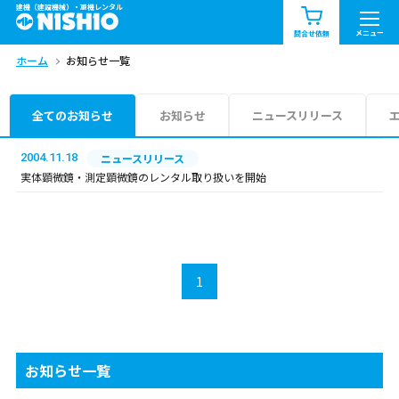
建機（建設機械）・重機レンタル
商品一覧
お知らせ一覧
メニュー
問合せ依頼
ホーム
お知らせ一覧
問合せ依頼リスト
お問合せ
エリア情報を見る
全てのお知らせ
お知らせ
ニュースリリース
北海道
東北
関東
2004.11.18
ニュースリリース
実体顕微鏡・測定顕微鏡のレンタル取り扱いを開始
中部
関西
中国・四国
九州・沖縄（外部）
1
お知らせ一覧