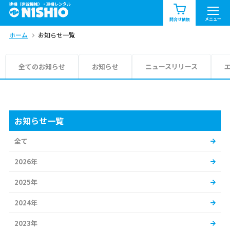
建機（建設機械）・重機レンタル
商品一覧
お知らせ一覧
メニュー
問合せ依頼
ホーム
お知らせ一覧
問合せ依頼リスト
お問合せ
エリア情報を見る
全てのお知らせ
お知らせ
ニュースリリース
北海道
東北
関東
中部
関西
中国・四国
お知らせ一覧
全て
九州・沖縄（外部）
2026年
2025年
2024年
2023年