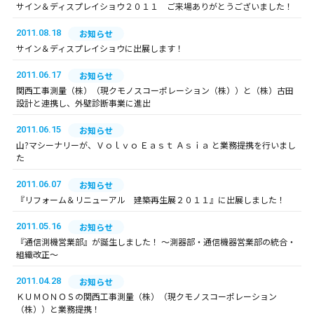
サイン＆ディスプレイショウ２０１１ ご来場ありがとうございました！
2011.08.18
お知らせ
サイン＆ディスプレイショウに出展します！
2011.06.17
お知らせ
関西工事測量（株）（現クモノスコーポレーション（株））と（株）古田
設計と連携し、外壁診断事業に進出
2011.06.15
お知らせ
山?マシーナリーが、Ｖｏｌｖｏ Ｅａｓｔ Ａｓｉａ と業務提携を行いまし
た
2011.06.07
お知らせ
『リフォーム＆リニューアル 建築再生展２０１１』に出展しました！
2011.05.16
お知らせ
『通信測機営業部』が誕生しました！ ～測器部・通信機器営業部の統合・
組織改正～
2011.04.28
お知らせ
ＫＵＭＯＮＯＳの関西工事測量（株）（現クモノスコーポレーション
（株））と業務提携！