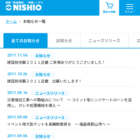
建機（建設機械）・重機レンタル
商品一覧
お知らせ一覧
メニュー
問合せ依頼
ホーム
お知らせ一覧
問合せ依頼リスト
お問合せ
エリア情報を見る
全てのお知らせ
お知らせ
ニュースリリース
北海道
東北
関東
2011.11.04
お知らせ
建設技術展２０１１近畿 ご来場ありがとうございました！
中部
関西
中国・四国
2011.10.26
お知らせ
建設技術展２０１１近畿 出展いたします！
九州・沖縄（外部）
2011.09.16
ニュースリリース
災害復旧工事への取組みについて ～ コミット型シンジケートローンを活
用し、ガレキ処理機械を導入 ～
2011.09.08
ニュースリリース
イベント用大型テントを長期無償貸与 ～ 福島県郡山市へ ～
2011.09.06
お知らせ