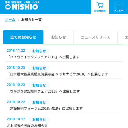
建機（建設機械）・重機レンタル
商品一覧
お知らせ一覧
メニュー
問合せ依頼
ホーム
お知らせ一覧
問合せ依頼リスト
お問合せ
エリア情報を見る
全てのお知らせ
お知らせ
ニュースリリース
北海道
東北
関東
2018.11.22
お知らせ
「ハイウェイテクノフェア2018」へ出展します
中部
関西
中国・四国
2018.10.23
お知らせ
「日本最大級異業種交流展示会 メッセナゴヤ2018」へ出展します
九州・沖縄（外部）
2018.10.23
お知らせ
「ながさき建設技術フェア2018」へ出展します
2018.10.22
お知らせ
「建設技術フォーラム2018in広島」に出展します
2018.10.17
お知らせ
北上出張所開設のお知らせ