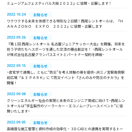
ミュージアムフェスティバル大阪２０２２』に協賛・出展します！
2022.10.24
お知らせ
ワクワクする未来を体感できる特別な２日間！西尾レントオールは、『Ｈ
ＡＮＡＺＯＮＯ ＥＸＰＯ ２０２２』に協賛・出展します
2022.09.26
お知らせ
『第１回 西尾レントオール 名古屋ジュニアサッカー大会』を開催。将来を
担う子供たちへスポーツを通した交流の機会創出を！ ~西尾レントオール
が株式会社名古屋グランパスエイトとパートナー契約を締結~
2022.09.15
お知らせ
~産官学で連携し、ともに“防災”を考え体験の場を提供~JR三ノ宮駅南側駅
前広場「＆３ ＰＡＲＫ」にて防災イベント『さんのみや防災のチカラ』を
開催！
2022.09.08
お知らせ
クリーンエネルギー社会の実現と未来のエンジニア育成に向けて~西尾レン
トオールは“学生製作のソーラーカー・エコノムーブレースイベント”に協
賛いたします~
2022.09.05
お知らせ
高精度な施工管理と資料作成の効率化・３D-CADとの連携を実現するトー