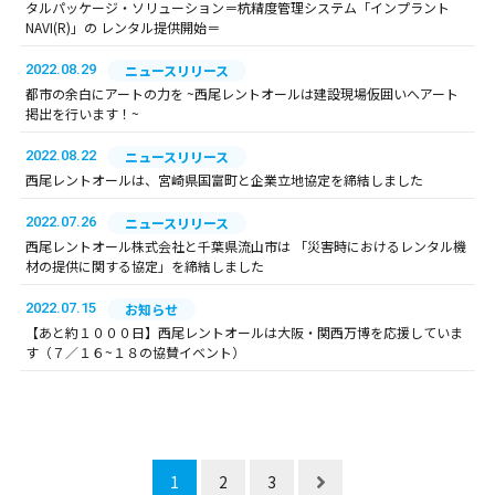
タルパッケージ・ソリューション＝杭精度管理システム「インプラント
NAVI(R)」の レンタル提供開始＝
2022.08.29
ニュースリリース
都市の余白にアートの力を ~西尾レントオールは建設現場仮囲いへアート
掲出を行います！~
2022.08.22
ニュースリリース
西尾レントオールは、宮崎県国富町と企業立地協定を締結しました
2022.07.26
ニュースリリース
西尾レントオール株式会社と千葉県流山市は 「災害時におけるレンタル機
材の提供に関する協定」を締結しました
2022.07.15
お知らせ
【あと約１０００日】西尾レントオールは大阪・関西万博を応援していま
す（７／１６~１８の協賛イベント）
1
2
3