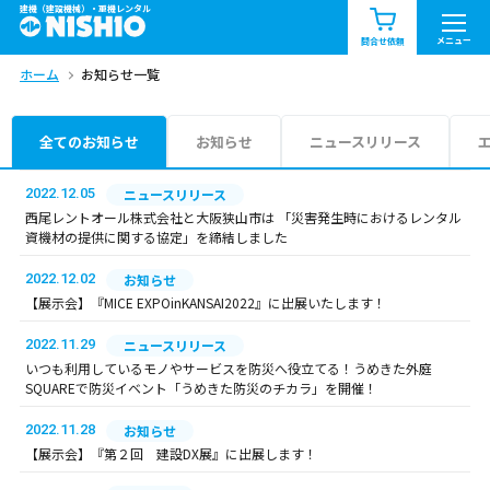
建機（建設機械）・重機レンタル
商品一覧
お知らせ一覧
メニュー
問合せ依頼
ホーム
お知らせ一覧
問合せ依頼リスト
お問合せ
エリア情報を見る
全てのお知らせ
お知らせ
ニュースリリース
北海道
東北
関東
2022.12.05
ニュースリリース
西尾レントオール株式会社と大阪狭山市は 「災害発生時におけるレンタル
資機材の提供に関する協定」を締結しました
中部
関西
中国・四国
2022.12.02
お知らせ
九州・沖縄（外部）
【展示会】『MICE EXPOinKANSAI2022』に出展いたします！
2022.11.29
ニュースリリース
いつも利用しているモノやサービスを防災へ役立てる！うめきた外庭
SQUAREで防災イベント「うめきた防災のチカラ」を開催！
2022.11.28
お知らせ
【展示会】『第２回 建設DX展』に出展します！