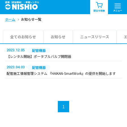
建機（建設機械）・重機レンタル
商品一覧
お知らせ一覧
メニュー
問合せ依頼
ホーム
お知らせ一覧
問合せ依頼リスト
お問合せ
エリア情報を見る
全てのお知らせ
お知らせ
ニュースリリース
北海道
東北
関東
2023.12.05
配管機器
【レンタル開始】ポータブルバルブ開閉器
中部
関西
中国・四国
2023.04.03
配管機器
配管施工情報管理システム 『HAIKAN-SmartWork』の提供を開始します
九州・沖縄（外部）
1