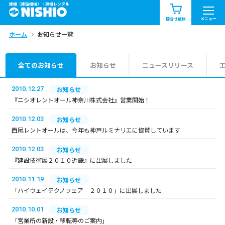
建機（建設機械）・重機レンタル
商品一覧
お知らせ一覧
メニュー
問合せ依頼
ホーム
お知らせ一覧
問合せ依頼リスト
お問合せ
エリア情報を見る
全てのお知らせ
お知らせ
ニュースリリース
北海道
東北
関東
2010.12.27
お知らせ
『ニシオレントオール神奈川株式会社』営業開始！
中部
関西
中国・四国
2010.12.03
お知らせ
西尾レントオールは、今年も神戸ルミナリエに協賛しています
九州・沖縄（外部）
2010.12.03
お知らせ
『建設技術展２０１０近畿』に出展しました
2010.11.19
お知らせ
「ハイウェイテクノフェア ２０１０」に出展しました
2010.10.01
お知らせ
「営業所の新設・移転等のご案内」