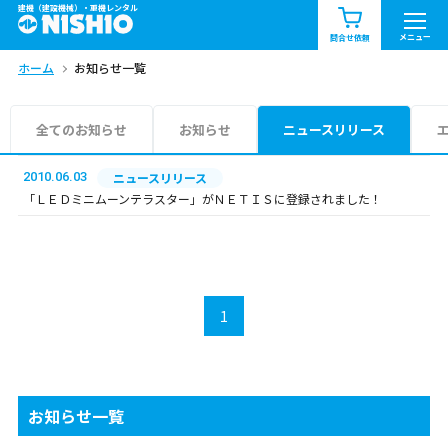
建機（建設機械）・重機レンタル
商品一覧
お知らせ一覧
メニュー
問合せ依頼
ホーム
お知らせ一覧
問合せ依頼リスト
お問合せ
エリア情報を見る
全てのお知らせ
お知らせ
ニュースリリース
北海道
東北
関東
2010.06.03
ニュースリリース
「ＬＥＤミニムーンテラスター」がＮＥＴＩＳに登録されました！
中部
関西
中国・四国
九州・沖縄（外部）
1
お知らせ一覧