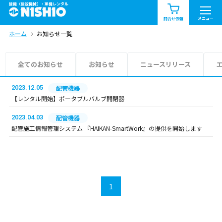
建機（建設機械）・重機レンタル
商品一覧
お知らせ一覧
メニュー
問合せ依頼
ホーム
お知らせ一覧
問合せ依頼リスト
お問合せ
エリア情報を見る
全てのお知らせ
お知らせ
ニュースリリース
北海道
東北
関東
2023.12.05
配管機器
【レンタル開始】ポータブルバルブ開閉器
中部
関西
中国・四国
2023.04.03
配管機器
配管施工情報管理システム 『HAIKAN-SmartWork』の提供を開始します
九州・沖縄（外部）
1