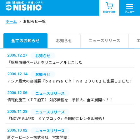
建機（建設機械）・重機レンタル
商品一覧
お知らせ一覧
メニュー
問合せ依頼
ホーム
お知らせ一覧
問合せ依頼リスト
お問合せ
エリア情報を見る
全てのお知らせ
お知らせ
ニュースリリース
北海道
東北
関東
2006.12.27
お知らせ
『採用情報ページ』をリニューアルしました
中部
関西
中国・四国
2006.12.14
お知らせ
アジア最大の建機展『ｂａｕｍａ Ｃｈｉｎａ ２００６』に出展しました！
九州・沖縄（外部）
2006.12.06
ニュースリリース
情報化施工（ＩＴ施工） 対応機種を一挙拡大、全国展開へ！！
2006.11.28
ニュースリリース
『MOVE GUARD ＫＹブロック』全国的にレンタル開始！
2006.10.02
ニュースリリース
新ケービーシー株式会社 営業開始！