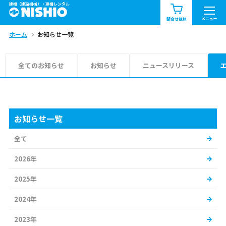
建機（建設機械）・重機レンタル
商品一覧
お知らせ一覧
メニュー
問合せ依頼
ホーム
お知らせ一覧
問合せ依頼リスト
お問合せ
エリア情報を見る
全てのお知らせ
お知らせ
ニュースリリース
北海道
東北
関東
中部
関西
中国・四国
お知らせ一覧
全て
九州・沖縄（外部）
2026年
2025年
2024年
2023年