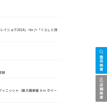
イショウ2014」<br />「くらしと技
商品検索
登録
店舗検索
ィニッシャ（最大舗装幅 ８ｍ ホイー