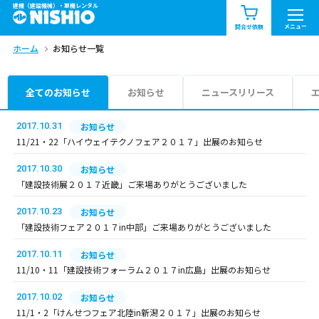
建機（建設機械）・重機レンタル
商品一覧
お知らせ一覧
メニュー
問合せ依頼
ホーム
お知らせ一覧
問合せ依頼リスト
お問合せ
エリア情報を見る
全てのお知らせ
お知らせ
ニュースリリース
北海道
東北
関東
2017.10.31
お知らせ
11/21・22「ハイウェイテクノフェア２０１７」出展のお知らせ
中部
関西
中国・四国
2017.10.30
お知らせ
「建設技術展２０１７近畿」ご来場ありがとうございました
九州・沖縄（外部）
2017.10.23
お知らせ
「建設技術フェア２０１７in中部」ご来場ありがとうございました
2017.10.11
お知らせ
11/10・11「建設技術フォーラム２０１７in広島」出展のお知らせ
2017.10.02
お知らせ
11/1・2「けんせつフェア北陸in新潟２０１７」出展のお知らせ