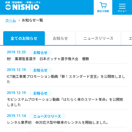
建機（建設機械）・重機レンタル
商品一覧
お知らせ一覧
メニュー
問合せ依頼
ホーム
お知らせ一覧
問合せ依頼リスト
お問合せ
エリア情報を見る
全てのお知らせ
お知らせ
ニュースリリース
北海道
東北
関東
2019.12.23
お知らせ
祝! 廣瀬隆喜選手 日本ボッチャ選手権大会 優勝
中部
関西
中国・四国
2019.12.19
お知らせ
ICT施工事業プロモーション動画「新！スタンダード宣言」を公開致しまし
九州・沖縄（外部）
た
2019.12.19
お知らせ
モビシステムプロモーション動画「はたらく車のスマート革命」を公開致
しました
2019.11.14
ニュースリリース
レンタル業界初 4K対応大型中継車のレンタルを開始しました。