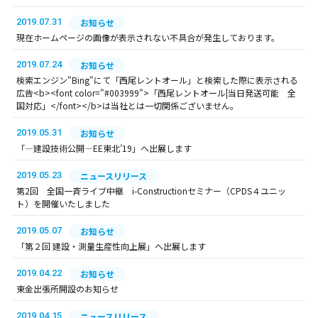
2019.07.31
お知らせ
現在ホームページの画像が表示されない不具合が発生しております。
2019.07.24
お知らせ
検索エンジン"Bing"にて「西尾レントオール」と検索した際に表示される
広告<b><font color="#003999">「西尾レントオール|当日発送可能 全
国対応」</font></b>は当社とは一切関係ございません。
2019.05.31
お知らせ
「―建設技術公開―EE東北’19」へ出展します
2019.05.23
ニュースリリース
第2回 全国一斉ライブ中継 i-Constructionセミナー（CPDS４ユニッ
ト）を開催いたしました
2019.05.07
お知らせ
「第２回 建設・測量生産性向上展」へ出展します
2019.04.22
お知らせ
東金出張所開設のお知らせ
2019.04.15
ニュースリリース