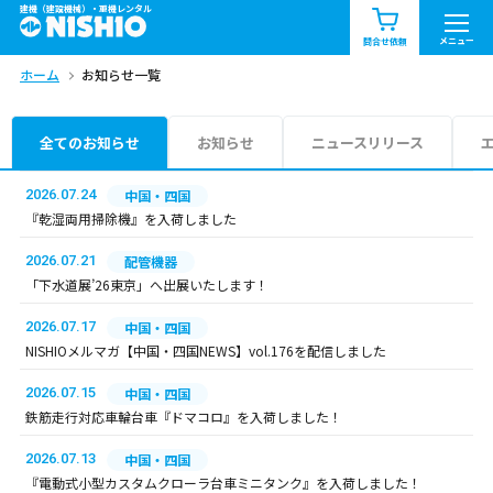
建機（建設機械）・重機レンタル
商品一覧
お知らせ一覧
メニュー
問合せ依頼
ホーム
お知らせ一覧
問合せ依頼リスト
お問合せ
エリア情報を見る
全てのお知らせ
お知らせ
ニュースリリース
北海道
東北
関東
2026.07.24
中国・四国
『乾湿両用掃除機』を入荷しました
中部
関西
中国・四国
2026.07.21
配管機器
「下水道展’26東京」へ出展いたします！
九州・沖縄（外部）
2026.07.17
中国・四国
NISHIOメルマガ【中国・四国NEWS】vol.176を配信しました
2026.07.15
中国・四国
鉄筋走行対応車輪台車『ドマコロ』を入荷しました！
2026.07.13
中国・四国
『電動式小型カスタムクローラ台車ミニタンク』を入荷しました！