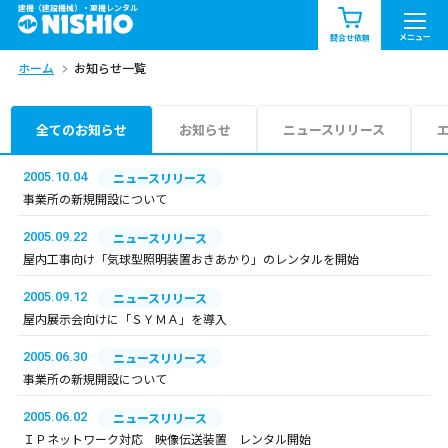
建機（建設機械）・重機レンタル
商品一覧
お知らせ一覧
メニュー
問合せ依頼
ホーム
お知らせ一覧
問合せ依頼リスト
お問合せ
エリア情報を見る
全てのお知らせ
お知らせ
ニュースリリース
北海道
東北
関東
2005.10.04
ニュースリリース
事業所の新規開設について
中部
関西
中国・四国
2005.09.22
ニュースリリース
屋内工事向け「気球型照明装置おきあかり」のレンタルを開始
九州・沖縄（外部）
2005.09.12
ニュースリリース
屋内展示会向けに「ＳＹＭＡ」を導入
2005.06.30
ニュースリリース
事業所の新規開設について
2005.06.02
ニュースリリース
ＩＰネットワーク対応 映像伝送装置 レンタル開始