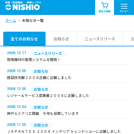
建機（建設機械）・重機レンタル
商品一覧
お知らせ一覧
メニュー
問合せ依頼
ホーム
お知らせ一覧
問合せ依頼リスト
お問合せ
エリア情報を見る
全てのお知らせ
お知らせ
ニュースリリース
北海道
東北
関東
2008.12.11
ニュースリリース
現場機材の管理システムを開発！
中部
関西
中国・四国
2008.12.05
お知らせ
建設技術展２００８近畿に出展しました
九州・沖縄（外部）
2008.12.05
お知らせ
レジャー＆サービス産業展２００８に出展しました
2008.12.04
お知らせ
神戸ルミナリエ開幕 今年も協賛しています
2008.11.25
お知らせ
ＪＡＰＡＮＴＥＸ ２００８ インテリア トレンドショーに出展しました