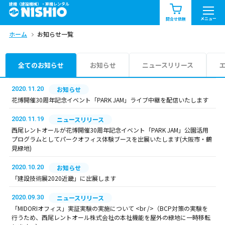
建機（建設機械）・重機レンタル
商品一覧
お知らせ一覧
メニュー
問合せ依頼
ホーム
お知らせ一覧
問合せ依頼リスト
お問合せ
エリア情報を見る
全てのお知らせ
お知らせ
ニュースリリース
北海道
東北
関東
2020.11.20
お知らせ
花博開催30周年記念イベント「PARK JAM」ライブ中継を配信いたします
中部
関西
中国・四国
2020.11.19
ニュースリリース
西尾レントオールが花博開催30周年記念イベント「PARK JAM」公園活用
九州・沖縄（外部）
プログラムとしてパークオフィス体験ブースを出展いたします(大阪市・鶴
見緑地)
2020.10.20
お知らせ
「建設技術展2020近畿」に出展します
2020.09.30
ニュースリリース
「MIDORIオフィス」実証実験の実施について <br />（BCP対策の実験を
行うため、西尾レントオール株式会社の本社機能を屋外の緑地に一時移転