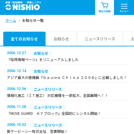
建機（建設機械）・重機レンタル
商品一覧
お知らせ一覧
メニュー
問合せ依頼
ホーム
お知らせ一覧
問合せ依頼リスト
お問合せ
エリア情報を見る
全てのお知らせ
お知らせ
ニュースリリース
北海道
東北
関東
2006.12.27
お知らせ
『採用情報ページ』をリニューアルしました
中部
関西
中国・四国
2006.12.14
お知らせ
アジア最大の建機展『ｂａｕｍａ Ｃｈｉｎａ ２００６』に出展しました！
九州・沖縄（外部）
2006.12.06
ニュースリリース
情報化施工（ＩＴ施工） 対応機種を一挙拡大、全国展開へ！！
2006.11.28
ニュースリリース
『MOVE GUARD ＫＹブロック』全国的にレンタル開始！
2006.10.02
ニュースリリース
新ケービーシー株式会社 営業開始！