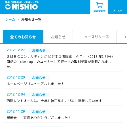
建機（建設機械）・重機レンタル
商品一覧
お知らせ一覧
メニュー
問合せ依頼
ホーム
お知らせ一覧
問合せ依頼リスト
お問合せ
エリア情報を見る
全てのお知らせ
お知らせ
ニュースリリース
北海道
東北
関東
2012.12.27
お知らせ
ＳＭＢＣコンサルティング ビジネス情報誌「ＭiＴ」（2013 年1 月号）
同誌の「close up」のコーナーにて弊社への取材記事が掲載されまし
中部
関西
中国・四国
た。
2012.12.20
お知らせ
九州・沖縄（外部）
ホームページリニューアルしました！
2012.12.04
お知らせ
西尾レントオールは、今年も神戸ルミナリエに協賛しています
2012.11.29
お知らせ
展示会 ご来場ありがとうございました！