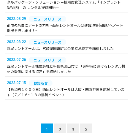
タルパッケージ・ソリューション＝杭精度管理システム「インプラント
NAVI(R)」の レンタル提供開始＝
2022.08.29
ニュースリリース
都市の余白にアートの力を ~西尾レントオールは建設現場仮囲いへアート
掲出を行います！~
2022.08.22
ニュースリリース
西尾レントオールは、宮崎県国富町と企業立地協定を締結しました
2022.07.26
ニュースリリース
西尾レントオール株式会社と千葉県流山市は 「災害時におけるレンタル機
材の提供に関する協定」を締結しました
2022.07.15
お知らせ
【あと約１０００日】西尾レントオールは大阪・関西万博を応援していま
す（７／１６~１８の協賛イベント）
1
2
3