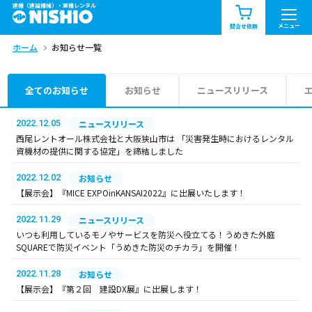
建機（建設機械）・重機レンタル
商品一覧
お知らせ一覧
メニュー
問合せ依頼
ホーム
お知らせ一覧
問合せ依頼リスト
お問合せ
エリア情報を見る
全てのお知らせ
お知らせ
ニュースリリース
北海道
東北
関東
2022.12.05
ニュースリリース
西尾レントオール株式会社と大阪狭山市は 「災害発生時におけるレンタル
資機材の提供に関する協定」を締結しました
中部
関西
中国・四国
2022.12.02
お知らせ
九州・沖縄（外部）
【展示会】『MICE EXPOinKANSAI2022』に出展いたします！
2022.11.29
ニュースリリース
いつも利用しているモノやサービスを防災へ役立てる！うめきた外庭
SQUAREで防災イベント「うめきた防災のチカラ」を開催！
2022.11.28
お知らせ
【展示会】『第２回 建設DX展』に出展します！