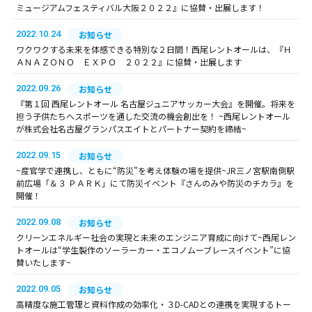
ミュージアムフェスティバル大阪２０２２』に協賛・出展します！
2022.10.24
お知らせ
ワクワクする未来を体感できる特別な２日間！西尾レントオールは、『Ｈ
ＡＮＡＺＯＮＯ ＥＸＰＯ ２０２２』に協賛・出展します
2022.09.26
お知らせ
『第１回 西尾レントオール 名古屋ジュニアサッカー大会』を開催。将来を
担う子供たちへスポーツを通した交流の機会創出を！ ~西尾レントオール
が株式会社名古屋グランパスエイトとパートナー契約を締結~
2022.09.15
お知らせ
~産官学で連携し、ともに“防災”を考え体験の場を提供~JR三ノ宮駅南側駅
前広場「＆３ ＰＡＲＫ」にて防災イベント『さんのみや防災のチカラ』を
開催！
2022.09.08
お知らせ
クリーンエネルギー社会の実現と未来のエンジニア育成に向けて~西尾レン
トオールは“学生製作のソーラーカー・エコノムーブレースイベント”に協
賛いたします~
2022.09.05
お知らせ
高精度な施工管理と資料作成の効率化・３D-CADとの連携を実現するトー