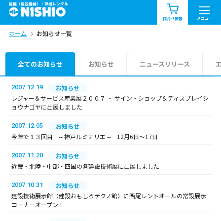
建機（建設機械）・重機レンタル
商品一覧
お知らせ一覧
メニュー
問合せ依頼
ホーム
お知らせ一覧
問合せ依頼リスト
お問合せ
エリア情報を見る
全てのお知らせ
お知らせ
ニュースリリース
北海道
東北
関東
2007.12.19
お知らせ
レジャー＆サービス産業展２００７ ・ サイン・ショップ＆ディスプレイシ
ョウナゴヤに出展しました
中部
関西
中国・四国
2007.12.05
お知らせ
九州・沖縄（外部）
今年で１３回目 -- 神戸ルミナリエ -- 12月6日～17日
2007.11.20
お知らせ
近畿・北陸・中部・四国の各建設技術展に出展しました
2007.10.31
お知らせ
建設技術展示館（建設おもしろテクノ館）に西尾レントオールの常設展示
コーナーオープン！