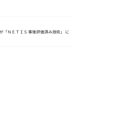
が「ＮＥＴＩＳ 事後評価済み技術」 に