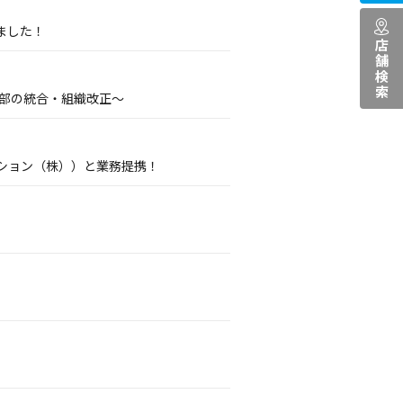
ました！
店舗検索
業部の統合・組織改正～
ション（株））と業務提携！