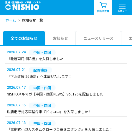
建機（建設機械）・重機レンタル
商品一覧
お知らせ一覧
メニュー
問合せ依頼
ホーム
お知らせ一覧
問合せ依頼リスト
お問合せ
エリア情報を見る
全てのお知らせ
お知らせ
ニュースリリース
北海道
東北
関東
2026.07.24
中国・四国
『乾湿両用掃除機』を入荷しました
中部
関西
中国・四国
2026.07.21
配管機器
「下水道展’26東京」へ出展いたします！
九州・沖縄（外部）
2026.07.17
中国・四国
NISHIOメルマガ【中国・四国NEWS】vol.176を配信しました
2026.07.15
中国・四国
鉄筋走行対応車輪台車『ドマコロ』を入荷しました！
2026.07.13
中国・四国
『電動式小型カスタムクローラ台車ミニタンク』を入荷しました！