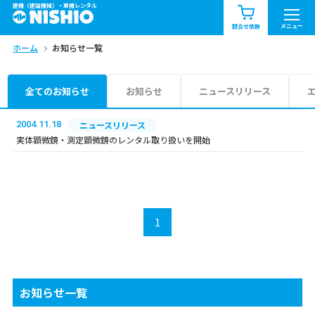
建機（建設機械）・重機レンタル
商品一覧
お知らせ一覧
メニュー
問合せ依頼
ホーム
お知らせ一覧
問合せ依頼リスト
お問合せ
エリア情報を見る
全てのお知らせ
お知らせ
ニュースリリース
北海道
東北
関東
2004.11.18
ニュースリリース
実体顕微鏡・測定顕微鏡のレンタル取り扱いを開始
中部
関西
中国・四国
九州・沖縄（外部）
1
お知らせ一覧