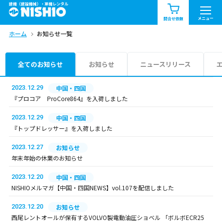
建機（建設機械）・重機レンタル
商品一覧
お知らせ一覧
メニュー
問合せ依頼
ホーム
お知らせ一覧
問合せ依頼リスト
お問合せ
エリア情報を見る
全てのお知らせ
お知らせ
ニュースリリース
北海道
東北
関東
2023.12.29
中国・四国
『プロコア ProCore864』を入荷しました
中部
関西
中国・四国
2023.12.29
中国・四国
『トップドレッサー』を入荷しました
九州・沖縄（外部）
2023.12.27
お知らせ
年末年始の休業のお知らせ
2023.12.20
中国・四国
NISHIOメルマガ【中国・四国NEWS】vol.107を配信しました
2023.12.20
お知らせ
西尾レントオールが保有するVOLVO製電動油圧ショベル 「ボルボECR25