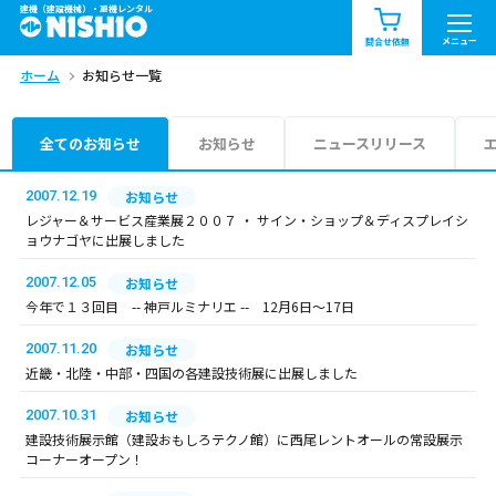
建機（建設機械）・重機レンタル
商品一覧
お知らせ一覧
メニュー
問合せ依頼
ホーム
お知らせ一覧
問合せ依頼リスト
お問合せ
エリア情報を見る
全てのお知らせ
お知らせ
ニュースリリース
北海道
東北
関東
2007.12.19
お知らせ
レジャー＆サービス産業展２００７ ・ サイン・ショップ＆ディスプレイシ
ョウナゴヤに出展しました
中部
関西
中国・四国
2007.12.05
お知らせ
九州・沖縄（外部）
今年で１３回目 -- 神戸ルミナリエ -- 12月6日～17日
2007.11.20
お知らせ
近畿・北陸・中部・四国の各建設技術展に出展しました
2007.10.31
お知らせ
建設技術展示館（建設おもしろテクノ館）に西尾レントオールの常設展示
コーナーオープン！