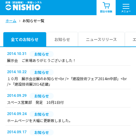
建機（建設機械）・重機レンタル
商品一覧
お知らせ一覧
メニュー
問合せ依頼
ホーム
お知らせ一覧
問合せ依頼リスト
お問合せ
エリア情報を見る
全てのお知らせ
お知らせ
ニュースリリース
北海道
東北
関東
2014.10.31
お知らせ
展示会 ご来場ありがとうございました！
中部
関西
中国・四国
2014.10.22
お知らせ
１０月 展示会出展のお知らせ<br />「建設技術フェア2014in中部」<br
九州・沖縄（外部）
/>「建設技術展2014近畿」
2014.09.29
お知らせ
スペース営業部 発足 10月1日付
2014.09.24
お知らせ
ホームページを大幅に更新致しました。
2014.09.17
お知らせ