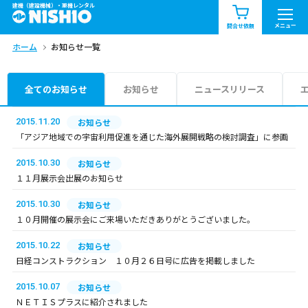
建機（建設機械）・重機レンタル
商品一覧
お知らせ一覧
メニュー
問合せ依頼
ホーム
お知らせ一覧
問合せ依頼リスト
お問合せ
エリア情報を見る
全てのお知らせ
お知らせ
ニュースリリース
北海道
東北
関東
2015.11.20
お知らせ
「アジア地域での宇宙利用促進を通じた海外展開戦略の検討調査」に参画
中部
関西
中国・四国
2015.10.30
お知らせ
１１月展示会出展のお知らせ
九州・沖縄（外部）
2015.10.30
お知らせ
１０月開催の展示会にご来場いただきありがとうございました。
2015.10.22
お知らせ
日経コンストラクション １０月２６日号に広告を掲載しました
2015.10.07
お知らせ
ＮＥＴＩＳプラスに紹介されました