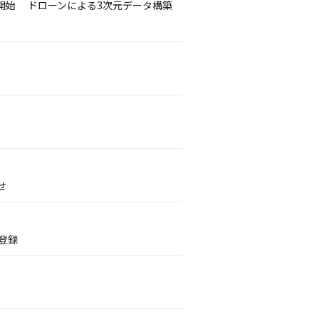
開始 ドローンによる3次元データ構築
せ
登録