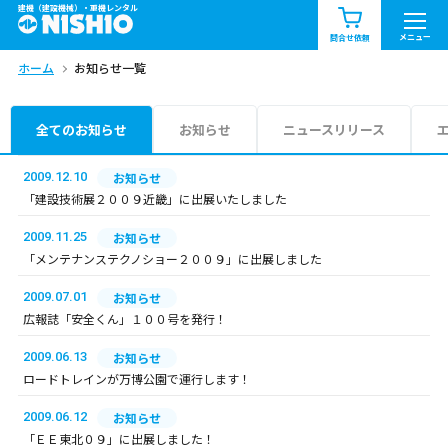
建機（建設機械）・重機レンタル
商品一覧
お知らせ一覧
メニュー
問合せ依頼
ホーム
お知らせ一覧
問合せ依頼リスト
お問合せ
エリア情報を見る
全てのお知らせ
お知らせ
ニュースリリース
北海道
東北
関東
2009.12.10
お知らせ
「建設技術展２００９近畿」に出展いたしました
中部
関西
中国・四国
2009.11.25
お知らせ
「メンテナンステクノショー２００９」に出展しました
九州・沖縄（外部）
2009.07.01
お知らせ
広報誌「安全くん」１００号を発行！
2009.06.13
お知らせ
ロードトレインが万博公園で運行します！
2009.06.12
お知らせ
「ＥＥ東北０９」に出展しました！