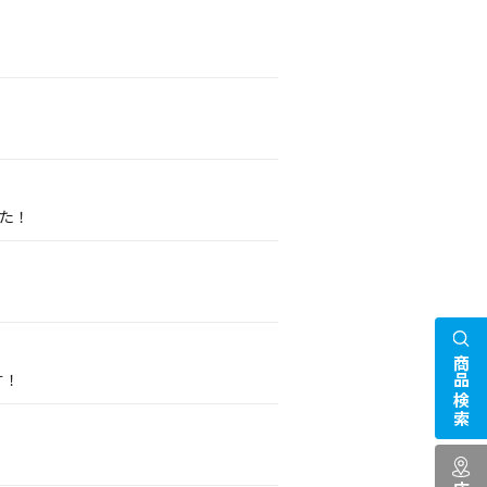
した！
！
商品検索
す！