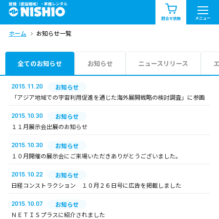
建機（建設機械）・重機レンタル
商品一覧
お知らせ一覧
メニュー
問合せ依頼
ホーム
お知らせ一覧
問合せ依頼リスト
お問合せ
エリア情報を見る
全てのお知らせ
お知らせ
ニュースリリース
北海道
東北
関東
2015.11.20
お知らせ
「アジア地域での宇宙利用促進を通じた海外展開戦略の検討調査」に参画
中部
関西
中国・四国
2015.10.30
お知らせ
１１月展示会出展のお知らせ
九州・沖縄（外部）
2015.10.30
お知らせ
１０月開催の展示会にご来場いただきありがとうございました。
2015.10.22
お知らせ
日経コンストラクション １０月２６日号に広告を掲載しました
2015.10.07
お知らせ
ＮＥＴＩＳプラスに紹介されました