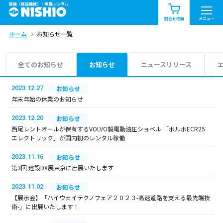
建機（建設機械）・重機レンタル
商品一覧
お知らせ一覧
メニュー
問合せ依頼
ホーム
お知らせ一覧
問合せ依頼リスト
お問合せ
エリア情報を見る
全てのお知らせ
お知らせ
ニュースリリース
北海道
東北
関東
2023.12.27
お知らせ
年末年始の休業のお知らせ
中部
関西
中国・四国
2023.12.20
お知らせ
西尾レントオールが保有するVOLVO製電動油圧ショベル 「ボルボECR25
九州・沖縄（外部）
エレクトリック」が国内初のレンタル稼働
2023.11.16
お知らせ
第3回 建設DX展東京に出展いたします
2023.11.02
お知らせ
【展示会】「ハイウェイテクノフェア２０２３-高速道路を支える最先端技
術-」に出展いたします！