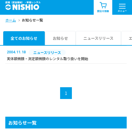
建機（建設機械）・重機レンタル
商品一覧
お知らせ一覧
メニュー
問合せ依頼
ホーム
お知らせ一覧
問合せ依頼リスト
お問合せ
エリア情報を見る
全てのお知らせ
お知らせ
ニュースリリース
北海道
東北
関東
2004.11.18
ニュースリリース
実体顕微鏡・測定顕微鏡のレンタル取り扱いを開始
中部
関西
中国・四国
九州・沖縄（外部）
1
お知らせ一覧