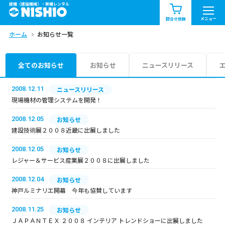
建機（建設機械）・重機レンタル
商品一覧
お知らせ一覧
メニュー
問合せ依頼
ホーム
お知らせ一覧
問合せ依頼リスト
お問合せ
エリア情報を見る
全てのお知らせ
お知らせ
ニュースリリース
北海道
東北
関東
2008.12.11
ニュースリリース
現場機材の管理システムを開発！
中部
関西
中国・四国
2008.12.05
お知らせ
建設技術展２００８近畿に出展しました
九州・沖縄（外部）
2008.12.05
お知らせ
レジャー＆サービス産業展２００８に出展しました
2008.12.04
お知らせ
神戸ルミナリエ開幕 今年も協賛しています
2008.11.25
お知らせ
ＪＡＰＡＮＴＥＸ ２００８ インテリア トレンドショーに出展しました