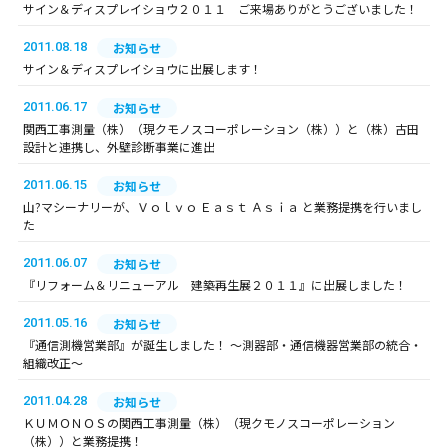
サイン＆ディスプレイショウ２０１１ ご来場ありがとうございました！
2011.08.18
お知らせ
サイン＆ディスプレイショウに出展します！
2011.06.17
お知らせ
関西工事測量（株）（現クモノスコーポレーション（株））と（株）古田
設計と連携し、外壁診断事業に進出
2011.06.15
お知らせ
山?マシーナリーが、Ｖｏｌｖｏ Ｅａｓｔ Ａｓｉａ と業務提携を行いまし
た
2011.06.07
お知らせ
『リフォーム＆リニューアル 建築再生展２０１１』に出展しました！
2011.05.16
お知らせ
『通信測機営業部』が誕生しました！ ～測器部・通信機器営業部の統合・
組織改正～
2011.04.28
お知らせ
ＫＵＭＯＮＯＳの関西工事測量（株）（現クモノスコーポレーション
（株））と業務提携！