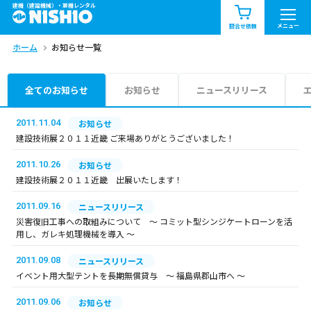
建機（建設機械）・重機レンタル
商品一覧
お知らせ一覧
メニュー
問合せ依頼
ホーム
お知らせ一覧
問合せ依頼リスト
お問合せ
エリア情報を見る
全てのお知らせ
お知らせ
ニュースリリース
北海道
東北
関東
2011.11.04
お知らせ
建設技術展２０１１近畿 ご来場ありがとうございました！
中部
関西
中国・四国
2011.10.26
お知らせ
建設技術展２０１１近畿 出展いたします！
九州・沖縄（外部）
2011.09.16
ニュースリリース
災害復旧工事への取組みについて ～ コミット型シンジケートローンを活
用し、ガレキ処理機械を導入 ～
2011.09.08
ニュースリリース
イベント用大型テントを長期無償貸与 ～ 福島県郡山市へ ～
2011.09.06
お知らせ