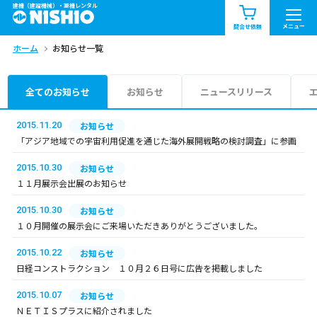
建機（建設機械）・重機レンタル
商品一覧
お知らせ一覧
メニュー
問合せ依頼
ホーム
お知らせ一覧
問合せ依頼リスト
お問合せ
エリア情報を見る
全てのお知らせ
お知らせ
ニュースリリース
北海道
東北
関東
2015.11.20
お知らせ
「アジア地域での宇宙利用促進を通じた海外展開戦略の検討調査」に参画
中部
関西
中国・四国
2015.10.30
お知らせ
１１月展示会出展のお知らせ
九州・沖縄（外部）
2015.10.30
お知らせ
１０月開催の展示会にご来場いただきありがとうございました。
2015.10.22
お知らせ
日経コンストラクション １０月２６日号に広告を掲載しました
2015.10.07
お知らせ
ＮＥＴＩＳプラスに紹介されました