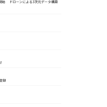
開始 ドローンによる3次元データ構築
せ
登録