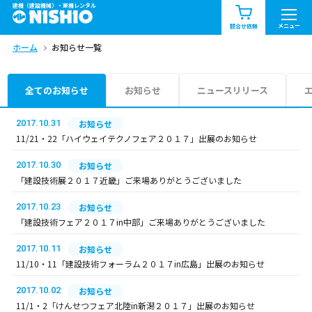
建機（建設機械）・重機レンタル
商品一覧
お知らせ一覧
メニュー
問合せ依頼
ホーム
お知らせ一覧
問合せ依頼リスト
お問合せ
エリア情報を見る
全てのお知らせ
お知らせ
ニュースリリース
北海道
東北
関東
2017.10.31
お知らせ
11/21・22「ハイウェイテクノフェア２０１７」出展のお知らせ
中部
関西
中国・四国
2017.10.30
お知らせ
「建設技術展２０１７近畿」ご来場ありがとうございました
九州・沖縄（外部）
2017.10.23
お知らせ
「建設技術フェア２０１７in中部」ご来場ありがとうございました
2017.10.11
お知らせ
11/10・11「建設技術フォーラム２０１７in広島」出展のお知らせ
2017.10.02
お知らせ
11/1・2「けんせつフェア北陸in新潟２０１７」出展のお知らせ