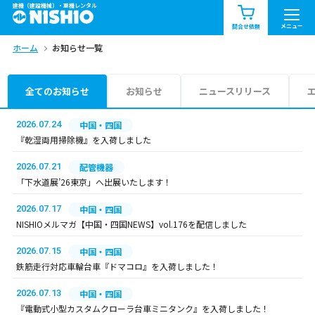
建機（建設機械）・重機レンタル
商品一覧
お知らせ一覧
メニュー
問合せ依頼
ホーム
お知らせ一覧
問合せ依頼リスト
お問合せ
エリア情報を見る
全てのお知らせ
お知らせ
ニュースリリース
北海道
東北
関東
2026.07.24
中国・四国
『乾湿両用掃除機』を入荷しました
中部
関西
中国・四国
2026.07.21
配管機器
「下水道展’26東京」へ出展いたします！
九州・沖縄（外部）
2026.07.17
中国・四国
NISHIOメルマガ【中国・四国NEWS】vol.176を配信しました
2026.07.15
中国・四国
鉄筋走行対応車輪台車『ドマコロ』を入荷しました！
2026.07.13
中国・四国
『電動式小型カスタムクローラ台車ミニタンク』を入荷しました！