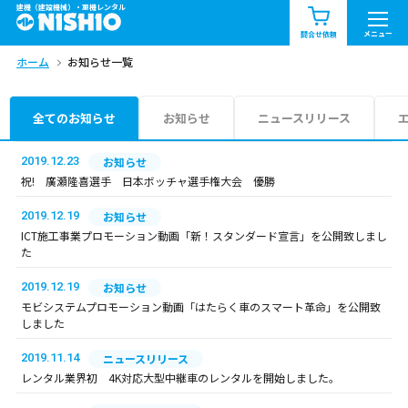
建機（建設機械）・重機レンタル
商品一覧
お知らせ一覧
メニュー
問合せ依頼
ホーム
お知らせ一覧
問合せ依頼リスト
お問合せ
エリア情報を見る
全てのお知らせ
お知らせ
ニュースリリース
北海道
東北
関東
2019.12.23
お知らせ
祝! 廣瀬隆喜選手 日本ボッチャ選手権大会 優勝
中部
関西
中国・四国
2019.12.19
お知らせ
ICT施工事業プロモーション動画「新！スタンダード宣言」を公開致しまし
九州・沖縄（外部）
た
2019.12.19
お知らせ
モビシステムプロモーション動画「はたらく車のスマート革命」を公開致
しました
2019.11.14
ニュースリリース
レンタル業界初 4K対応大型中継車のレンタルを開始しました。