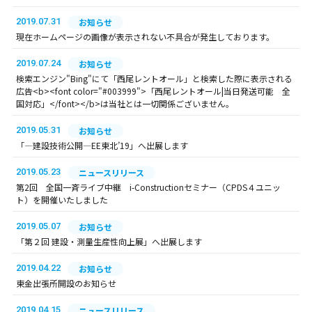
2019.07.31
お知らせ
現在ホームページの画像が表示されない不具合が発生しております。
2019.07.24
お知らせ
検索エンジン"Bing"にて「西尾レントオール」と検索した際に表示される
広告<b><font color="#003999">「西尾レントオール|当日発送可能 全
国対応」</font></b>は当社とは一切関係ございません。
2019.05.31
お知らせ
「―建設技術公開―EE東北’19」へ出展します
2019.05.23
ニュースリリース
第2回 全国一斉ライブ中継 i-Constructionセミナー（CPDS４ユニッ
ト）を開催いたしました
2019.05.07
お知らせ
「第２回 建設・測量生産性向上展」へ出展します
2019.04.22
お知らせ
東金出張所開設のお知らせ
2019.04.15
ニュースリリース