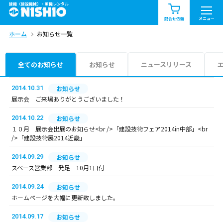
建機（建設機械）・重機レンタル
商品一覧
お知らせ一覧
メニュー
問合せ依頼
ホーム
お知らせ一覧
問合せ依頼リスト
お問合せ
エリア情報を見る
全てのお知らせ
お知らせ
ニュースリリース
北海道
東北
関東
2014.10.31
お知らせ
展示会 ご来場ありがとうございました！
中部
関西
中国・四国
2014.10.22
お知らせ
１０月 展示会出展のお知らせ<br />「建設技術フェア2014in中部」<br
九州・沖縄（外部）
/>「建設技術展2014近畿」
2014.09.29
お知らせ
スペース営業部 発足 10月1日付
2014.09.24
お知らせ
ホームページを大幅に更新致しました。
2014.09.17
お知らせ